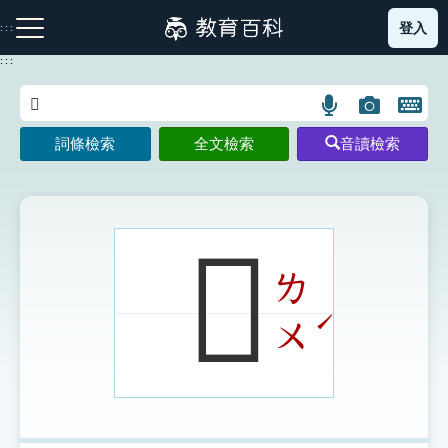
跳
登入
:::
到
主
:::
要
內
語
圖
開
容
注音索引圖示
筆畫索引圖示
部首索引表圖示
言
片
啟
詞條檢索
全文檢索
音讀檢索
搜
搜
鍵
尋
尋
盤
圖
圖
圖
示
示
示
𪒓
ㄌ
網站導覽
ˊ
ㄨ
生字詞彙表
成語故事