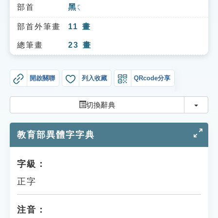
索引選單
部首
黑
ㄏㄟ
知識索引
部首外筆畫
11
畫
單字索引
總筆畫
23
畫
生命大百科索引
開啟關聯
列入收藏
QRcode分享
遊戲專區
切換
切換辭典
教學應用
教育部異體字字典
貓頭鷹博士
字級：
正字
注音：