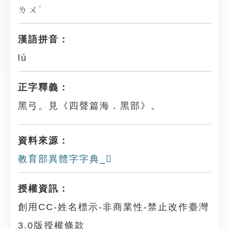
ㄌㄨˊ
漢語拼音：
lú
正字釋義：
黑弓。見《四聲篇海．黑部》。
資料來源：
教育部異體字字典_𪒓
授權資訊：
創用CC-姓名標示-非商業性-禁止改作臺灣
3.0版授權條款