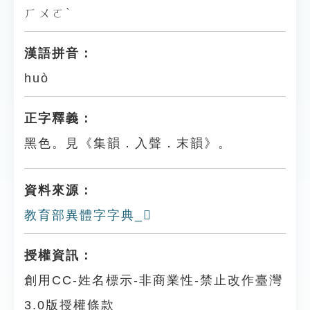
ㄏㄨㄛˋ
漢語拼音：
huò
正字釋義：
黑色。見《集韻．入聲．末韻》。
資料來源：
教育部異體字字典_𪒩
授權資訊：
創用CC-姓名標示-非商業性-禁止改作臺灣
3.0版授權條款