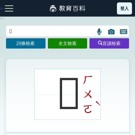
跳
登入
:::
到
主
:::
要
內
語
圖
開
容
注音索引圖示
筆畫索引圖示
部首索引表圖示
言
片
啟
詞條檢索
全文檢索
音讀檢索
搜
搜
鍵
尋
尋
盤
圖
圖
圖
示
示
示
𪒩
ㄏ
ㄨ
網站導覽
ˋ
ㄛ
生字詞彙表
成語故事