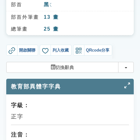
索引選單
部首
黑
ㄏㄟ
知識索引
部首外筆畫
13
畫
單字索引
總筆畫
25
畫
生命大百科索引
開啟關聯
列入收藏
QRcode分享
遊戲專區
切換
切換辭典
教學應用
教育部異體字字典
貓頭鷹博士
字級：
正字
注音：