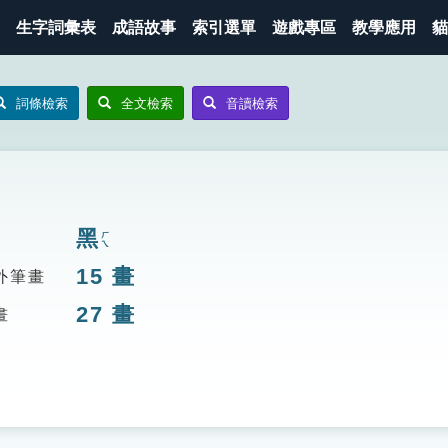
生字詞彙表
成語故事
索引選單
遊戲專區
教學應用
貓
詞條檢索
全文檢索
音讀檢索
黑
ㄏㄟ
15
畫
外筆畫
27
畫
畫