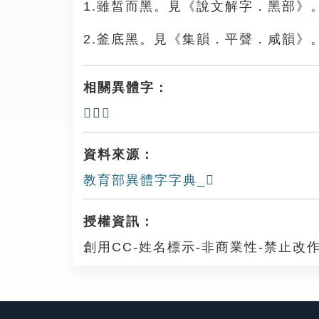
1.雖皙而黑。見《說文解字．黑部》
2.釜底黑。見《集韻．平聲．咸韻》
相關異體字：
𪒯
、
黬
資料來源：
教育部異體字字典_𪒹
授權資訊：
創用CC-姓名標示-非商業性-禁止改作