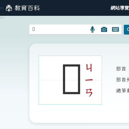
跳
網站導覽
:::
到
主
:::
要
內
語
圖
開
容
言
片
啟
搜
搜
鍵
尋
尋
盤
圖
圖
圖
𪒹
示
示
示
ㄐ
部首
ㄧ
部首
ㄢ
總筆