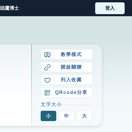
頭鷹博士
登入
教學模式
開啟關聯
列入收藏
QRcode分享
文字大小
小
中
大