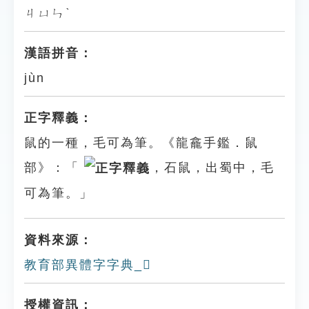
ㄐㄩㄣˋ
漢語拼音：
jùn
正字釋義：
鼠的一種，毛可為筆。《龍龕手鑑．鼠
部》：「
，石鼠，出蜀中，毛
可為筆。」
資料來源：
教育部異體字字典_𪔼
授權資訊：