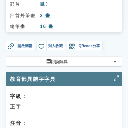
索引選單
部首
鼠
ㄕㄨˇ
知識索引
部首外筆畫
3
畫
單字索引
總筆畫
16
畫
生命大百科索引
開啟關聯
列入收藏
QRcode分享
遊戲專區
切換
切換辭典
教學應用
教育部異體字字典
貓頭鷹博士
字級：
正字
注音：