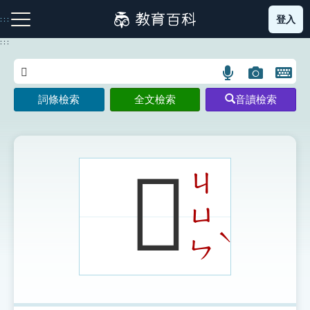
跳
登入
:::
到
主
:::
要
內
語
圖
開
容
注音索引圖示
筆畫索引圖示
部首索引表圖示
言
片
啟
詞條檢索
全文檢索
音讀檢索
搜
搜
鍵
尋
尋
盤
圖
圖
圖
示
示
示
𪔼
ㄐ
ㄩ
網站導覽
ˋ
ㄣ
生字詞彙表
成語故事