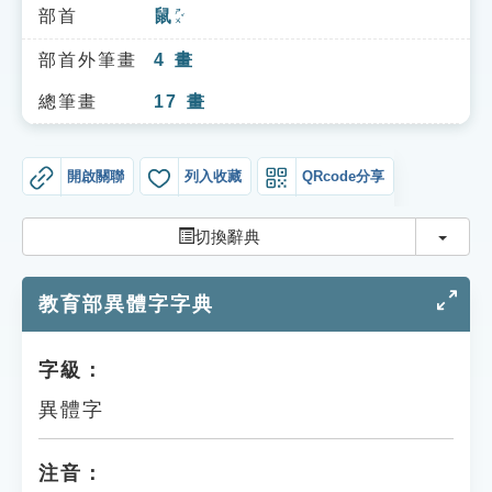
索引選單
部首
鼠
ㄕㄨˇ
知識索引
部首外筆畫
4
畫
單字索引
總筆畫
17
畫
生命大百科索引
開啟關聯
列入收藏
QRcode分享
遊戲專區
切換
切換辭典
教學應用
教育部異體字字典
貓頭鷹博士
字級：
異體字
注音：