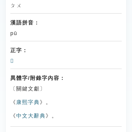
ㄆㄨ
漢語拼音：
pū
正字：
𪔿
異體字/附錄字內容：
〔關鍵文獻〕
《
康熙字典
》。
《
中文大辭典
》。