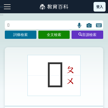
跳
登入
:::
到
主
:::
要
內
語
圖
開
容
注音索引圖示
筆畫索引圖示
部首索引表圖示
言
片
啟
詞條檢索
全文檢索
音讀檢索
搜
搜
鍵
尋
尋
盤
圖
圖
圖
示
示
示
𪕂
ㄆ
網站導覽
ㄨ
生字詞彙表
成語故事