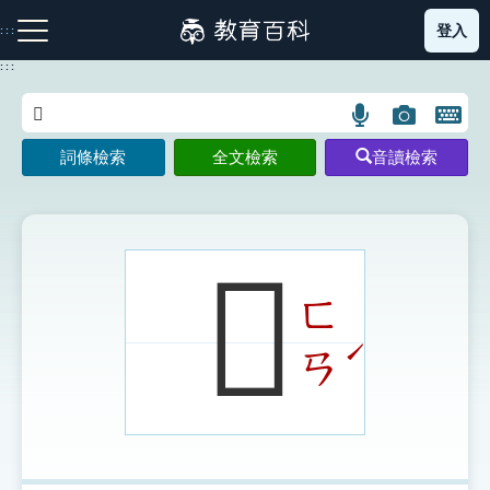
跳
登入
:::
到
主
:::
要
內
語
圖
開
容
注音索引圖示
筆畫索引圖示
部首索引表圖示
言
片
啟
詞條檢索
全文檢索
音讀檢索
搜
搜
鍵
尋
尋
盤
圖
圖
圖
示
示
示
𪖇
ㄈ
網站導覽
ˊ
ㄢ
生字詞彙表
成語故事