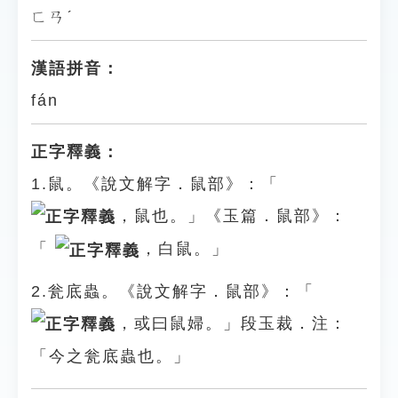
ㄈㄢˊ
漢語拼音：
fán
正字釋義：
1.鼠。《說文解字．鼠部》：「
，鼠也。」《玉篇．鼠部》：
「
，白鼠。」
2.瓮底蟲。《說文解字．鼠部》：「
，或曰鼠婦。」段玉裁．注：
「今之瓮底蟲也。」