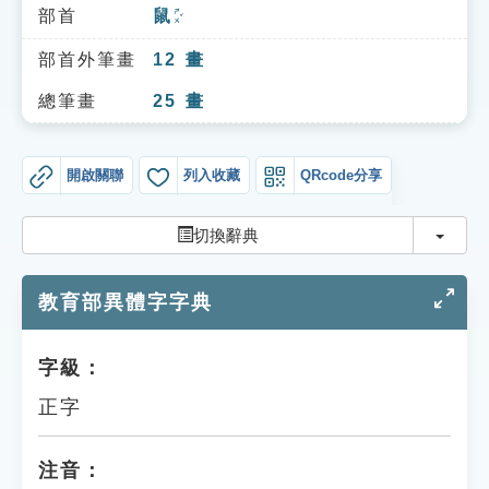
索引選單
部首
鼠
ㄕㄨˇ
知識索引
部首外筆畫
12
畫
單字索引
總筆畫
25
畫
生命大百科索引
開啟關聯
列入收藏
QRcode分享
遊戲專區
切換
切換辭典
教學應用
教育部異體字字典
貓頭鷹博士
字級：
正字
注音：