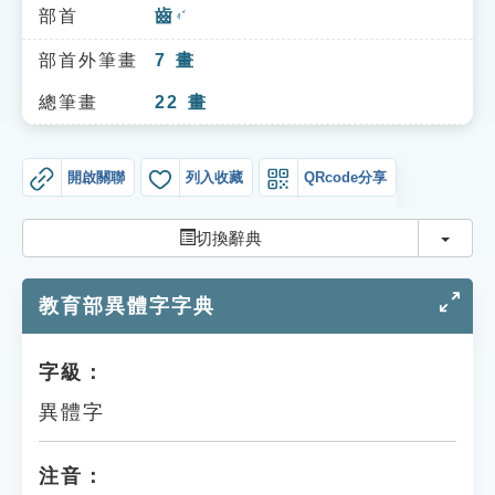
索引選單
部首
齒
ㄔˇ
知識索引
部首外筆畫
7
畫
單字索引
總筆畫
22
畫
生命大百科索引
開啟關聯
列入收藏
QRcode分享
遊戲專區
切換
切換辭典
教學應用
教育部異體字字典
貓頭鷹博士
字級：
異體字
注音：