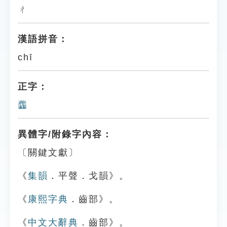
ㄔ
漢語拼音：
chī
正字：
齹
異體字/附錄字內容：
〔關鍵文獻〕
《
集韻
．平聲．戈韻》。
《
康熙字典
．齒部》。
《
中文大辭典
．齒部》。