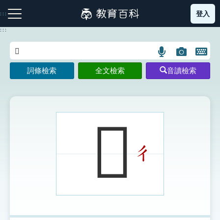
跳
登入
:::
到
主
:::
要
內
語
圖
開
容
注音索引圖示
筆畫索引圖示
部首索引表圖示
言
片
啟
詞條檢索
全文檢索
音讀檢索
搜
搜
鍵
尋
尋
盤
圖
圖
圖
示
示
示
𪘓
ㄔ
網站導覽
生字詞彙表
成語故事