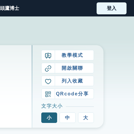
頭鷹博士
登入
教學模式
開啟關聯
列入收藏
QRcode分享
文字大小
小
中
大