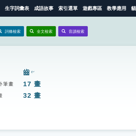
生字詞彙表
成語故事
索引選單
遊戲專區
教學應用
貓
詞條檢索
全文檢索
音讀檢索
齒
ㄔˇ
17
畫
外筆畫
32
畫
畫