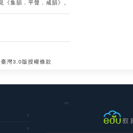
見《集韻．平聲．咸韻》。
臺灣3.0版授權條款
:::