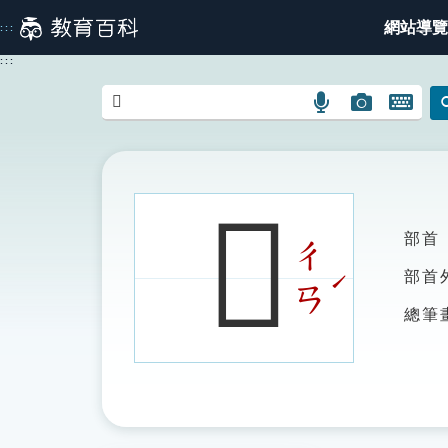
跳
網站導覽
:::
到
主
:::
要
內
語
圖
開
容
言
片
啟
搜
搜
鍵
尋
尋
盤
圖
圖
圖
𪚃
示
示
示
部首
ㄔ
ˊ
部首
ㄢ
總筆