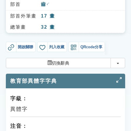
索引選單
部首
齒
ㄔˇ
知識索引
部首外筆畫
17
畫
單字索引
總筆畫
32
畫
生命大百科索引
開啟關聯
列入收藏
QRcode分享
遊戲專區
切換
切換辭典
教學應用
教育部異體字字典
貓頭鷹博士
字級：
異體字
注音：