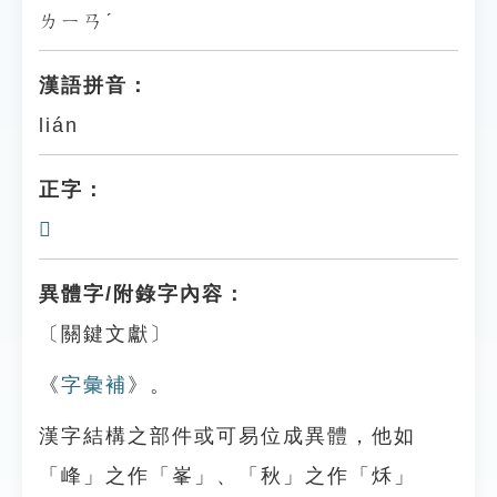
ㄌㄧㄢˊ
漢語拼音：
lián
正字：
𪚁
異體字/附錄字內容：
〔關鍵文獻〕
《
字彙補
》。
漢字結構之部件或可易位成異體，他如
「峰」之作「峯」、「秋」之作「秌」