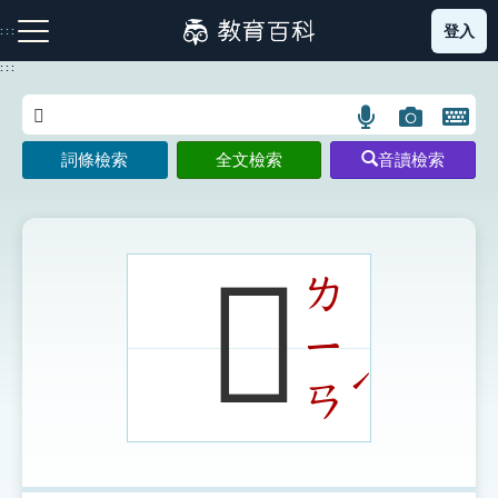
跳
登入
:::
到
主
:::
要
內
語
圖
開
容
注音索引圖示
筆畫索引圖示
部首索引表圖示
言
片
啟
詞條檢索
全文檢索
音讀檢索
搜
搜
鍵
尋
尋
盤
圖
圖
圖
示
示
示
𪚄
ㄌ
ㄧ
網站導覽
ˊ
ㄢ
生字詞彙表
成語故事