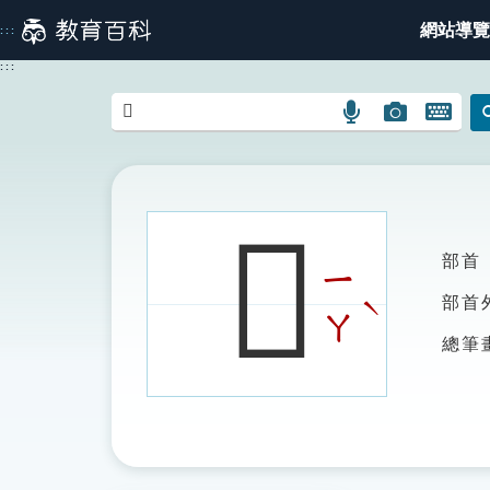
跳
網站導覽
:::
到
主
:::
要
內
語
圖
開
容
言
片
啟
搜
搜
鍵
尋
尋
盤
圖
圖
圖
𪚋
示
示
示
部首
ㄧ
ˋ
部首
ㄚ
總筆