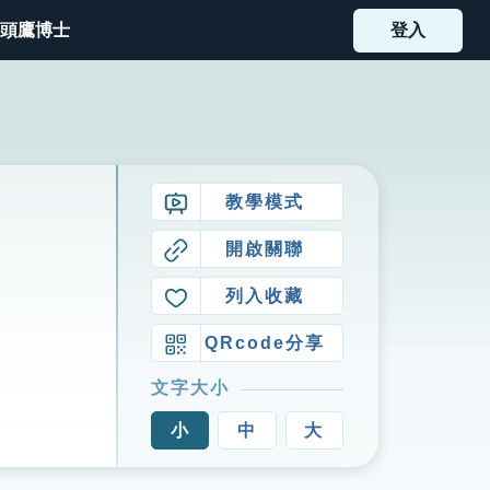
頭鷹博士
登入
教學模式
開啟關聯
列入收藏
QRcode分享
文字大小
小
中
大