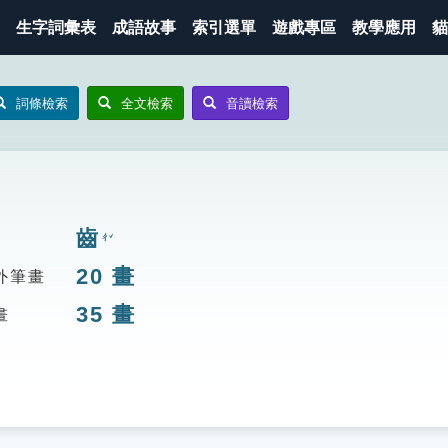
生字詞彙表
成語故事
索引選單
遊戲專區
教學應用
貓
詞條檢索
全文檢索
音讀檢索
齒
ㄔˇ
20
畫
外筆畫
35
畫
畫