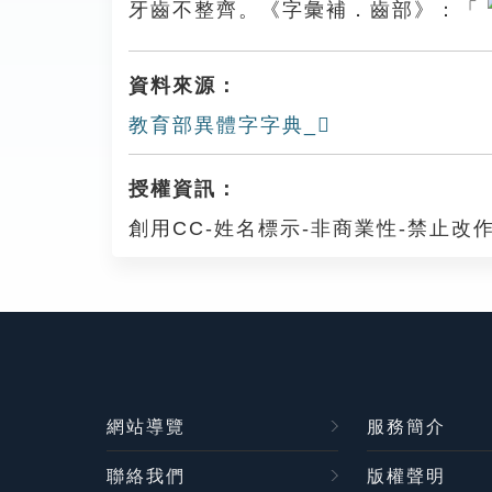
牙齒不整齊。《字彙補．齒部》：「
資料來源：
教育部異體字字典_𪚍
授權資訊：
創用CC-姓名標示-非商業性-禁止改作
網站導覽
服務簡介
聯絡我們
版權聲明