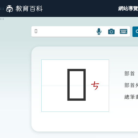
跳
網站導覽
:::
到
主
:::
要
內
語
圖
開
容
言
片
啟
搜
搜
鍵
尋
尋
盤
圖
圖
圖
𪚍
示
示
示
部首
ㄘ
部首
總筆