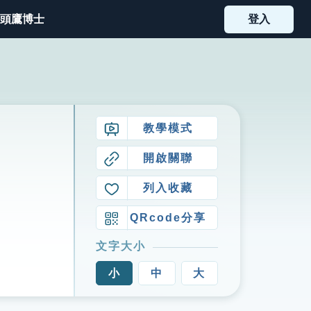
頭鷹博士
登入
教學模式
開啟關聯
列入收藏
QRcode分享
文字大小
小
中
大