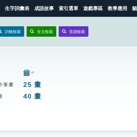
生字詞彙表
成語故事
索引選單
遊戲專區
教學應用
貓
詞條檢索
全文檢索
音讀檢索
齒
ㄔˇ
25
畫
外筆畫
40
畫
畫