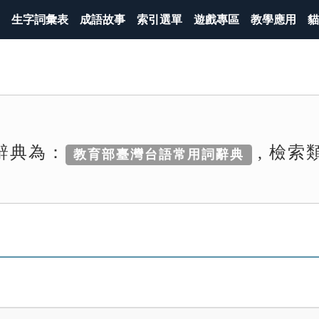
生字詞彙表
成語故事
索引選單
遊戲專區
教學應用
貓
辭典為：
, 檢索
教育部臺灣台語常用詞辭典