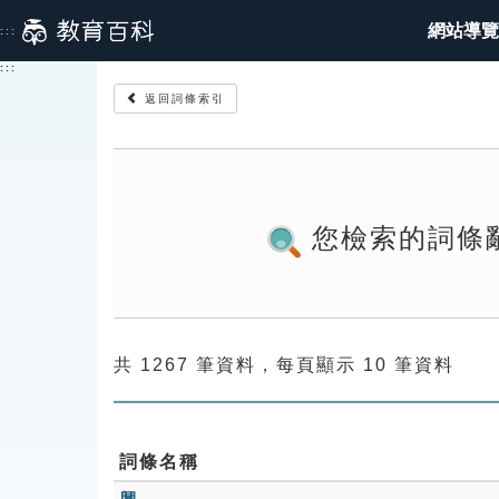
跳
網站導覽
:::
到
主
:::
要
返回詞條索引
內
容
您檢索的詞條
共 1267 筆資料，每頁顯示 10 筆資料
詞條名稱