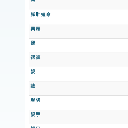
興
膨肚短命
興頭
褪
褪褲
親
謔
親切
親手