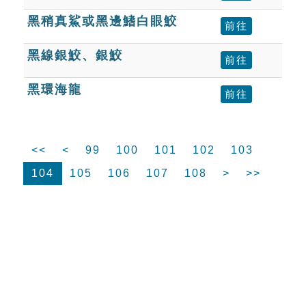
黑稍真鯊或黑邊鰭白眼鮫
前往
黑線銀鮫、銀鮫
前往
黑環海龍
前往
<<
<
99
100
101
102
103
104
105
106
107
108
>
>>