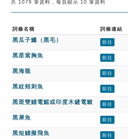
共 1079 筆資料，每頁顯示 10 筆資料
索引選單
知識索引
單字索引
詞條名稱
詞條連結
黑瓜子鱲（黑毛）
生命大百科索引
前往
黑星紫胸魚
前往
遊戲專區
黑海龍
前往
教學應用
黑紋頰刺魚
前往
貓頭鷹博士
黑斑雙鰭電鰩或印度木鏟電鱝
前往
黑犀魚
前往
黑短鰭擬飛魚
前往