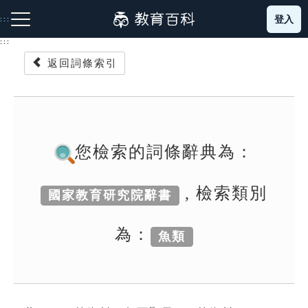
跳
登入
:::
到
主
:::
要
返回詞條索引
內
容
注音索引圖示
筆畫索引圖示
部首索引表圖示
您檢索的詞條辭典為：
, 檢索類別
國家教育研究院辭書
網站導覽
為：
魚類
生字詞彙表
成語故事