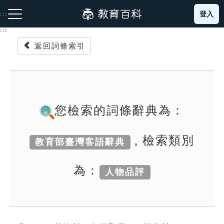
跳
登入
:::
到
主
:::
要
返回詞條索引
內
容
注音索引圖示
筆畫索引圖示
部首索引表圖示
您檢索的詞條辭典為：
, 檢索類別
教育部臺灣客語辭典
網站導覽
為：
人物品評
生字詞彙表
成語故事