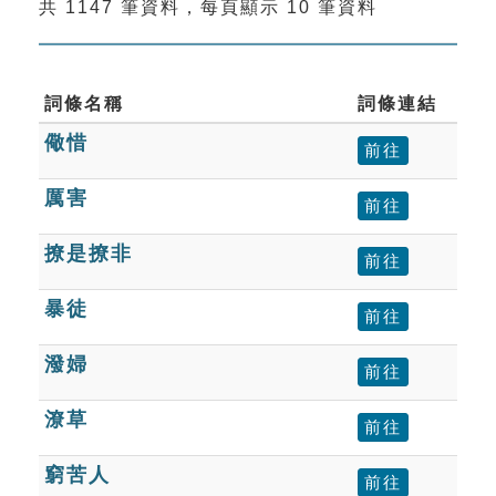
共 1147 筆資料，每頁顯示 10 筆資料
索引選單
知識索引
單字索引
詞條名稱
詞條連結
儆惜
生命大百科索引
前往
厲害
前往
遊戲專區
撩是撩非
前往
教學應用
暴徒
前往
貓頭鷹博士
潑婦
前往
潦草
前往
窮苦人
前往