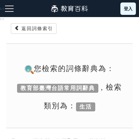
跳
登入
:::
到
主
:::
要
返回詞條索引
內
容
注音索引圖示
筆畫索引圖示
部首索引表圖示
您檢索的詞條辭典為：
, 檢索
教育部臺灣台語常用詞辭典
網站導覽
類別為：
生活
生字詞彙表
成語故事