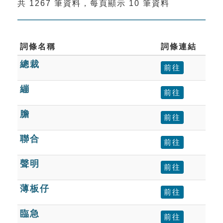
共 1267 筆資料，每頁顯示 10 筆資料
索引選單
知識索引
單字索引
詞條名稱
詞條連結
總裁
生命大百科索引
前往
繃
前往
遊戲專區
膽
前往
教學應用
聯合
前往
貓頭鷹博士
聲明
前往
薄板仔
前往
臨急
前往