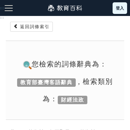
跳
登入
:::
到
主
:::
要
返回詞條索引
內
容
注音索引圖示
筆畫索引圖示
部首索引表圖示
您檢索的詞條辭典為：
, 檢索類別
教育部臺灣客語辭典
網站導覽
為：
財經法政
生字詞彙表
成語故事