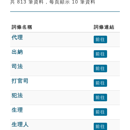
共 813 筆資料，每頁顯示 10 筆資料
索引選單
知識索引
單字索引
詞條名稱
詞條連結
代理
生命大百科索引
前往
出納
前往
遊戲專區
司法
前往
教學應用
打官司
前往
貓頭鷹博士
犯法
前往
生理
前往
生理人
前往