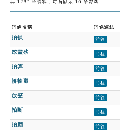
共 1267 筆資料，每頁顯示 10 筆資料
索引選單
知識索引
單字索引
詞條名稱
詞條連結
拍損
生命大百科索引
前往
放盡磅
前往
遊戲專區
拍算
前往
教學應用
拚輸贏
前往
貓頭鷹博士
放聲
前往
拍斷
前往
拍翸
前往