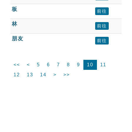
板
前往
林
前往
朋友
前往
<<
<
5
6
7
8
9
10
11
12
13
14
>
>>