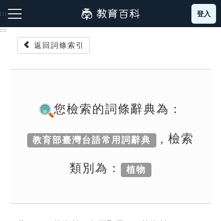
跳
登入
:::
到
主
:::
要
返回詞條索引
內
容
注音索引圖示
筆畫索引圖示
部首索引表圖示
您檢索的詞條辭典為：
, 檢索
教育部臺灣台語常用詞辭典
網站導覽
類別為：
植物
生字詞彙表
成語故事