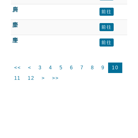
麂
前往
麇
前往
麈
前往
<<
<
3
4
5
6
7
8
9
10
11
12
>
>>