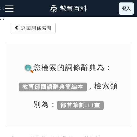
跳
登入
:::
到
主
:::
要
返回詞條索引
內
容
注音索引圖示
筆畫索引圖示
部首索引表圖示
您檢索的詞條辭典為：
, 檢索類
教育部國語辭典簡編本
網站導覽
別為：
部首筆劃:11畫
生字詞彙表
成語故事