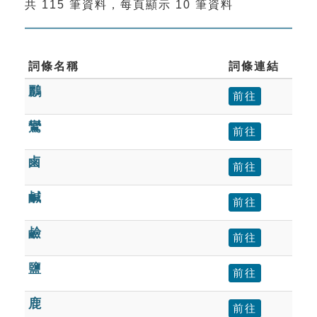
共 115 筆資料，每頁顯示 10 筆資料
索引選單
知識索引
單字索引
詞條名稱
詞條連結
鸝
生命大百科索引
前往
鸞
前往
遊戲專區
鹵
前往
教學應用
鹹
前往
貓頭鷹博士
鹼
前往
鹽
前往
鹿
前往