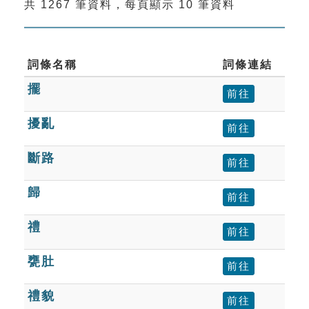
共 1267 筆資料，每頁顯示 10 筆資料
索引選單
知識索引
單字索引
詞條名稱
詞條連結
擺
生命大百科索引
前往
擾亂
前往
遊戲專區
斷路
前往
教學應用
歸
前往
貓頭鷹博士
禮
前往
甕肚
前往
禮貌
前往