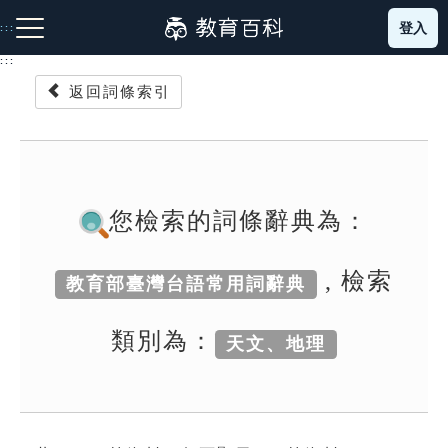
跳
登入
:::
到
主
:::
要
返回詞條索引
內
容
注音索引圖示
筆畫索引圖示
部首索引表圖示
您檢索的詞條辭典為：
, 檢索
教育部臺灣台語常用詞辭典
網站導覽
類別為：
天文、地理
生字詞彙表
成語故事