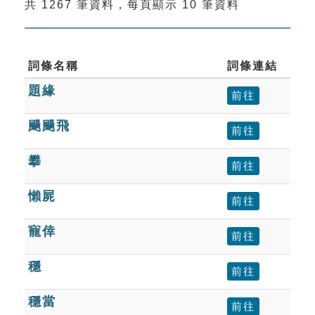
共 1267 筆資料，每頁顯示 10 筆資料
索引選單
知識索引
單字索引
詞條名稱
詞條連結
題緣
生命大百科索引
前往
颺颺飛
前往
遊戲專區
攀
前往
教學應用
懶屍
前往
貓頭鷹博士
寵倖
前往
穩
前往
穩當
前往