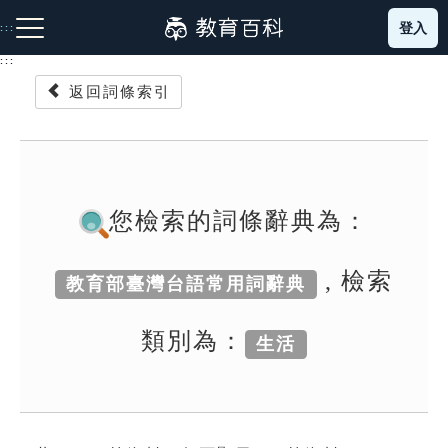
跳
登入
:::
到
主
:::
要
返回詞條索引
內
容
注音索引圖示
筆畫索引圖示
部首索引表圖示
您檢索的詞條辭典為：
, 檢索
教育部臺灣台語常用詞辭典
網站導覽
類別為：
生活
生字詞彙表
成語故事