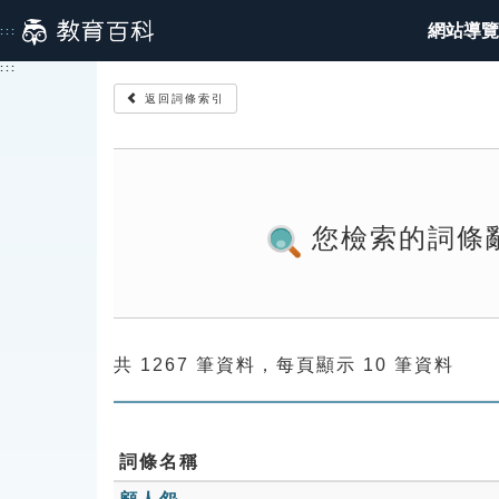
跳
網站導覽
:::
到
主
:::
要
返回詞條索引
內
容
您檢索的詞條
共 1267 筆資料，每頁顯示 10 筆資料
詞條名稱