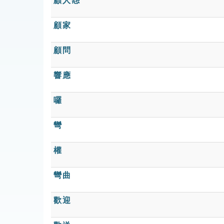
顧人怨
顧家
顧問
響應
囉
彎
權
彎曲
歡迎