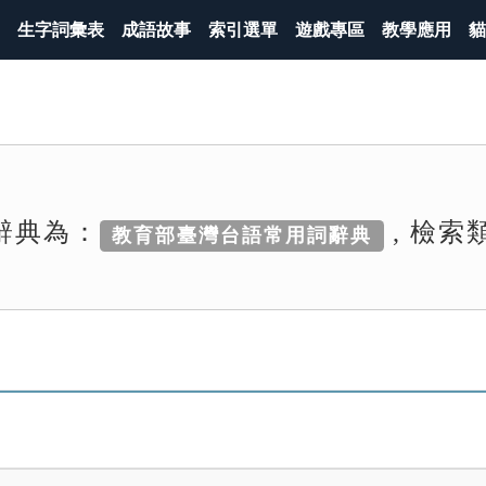
生字詞彙表
成語故事
索引選單
遊戲專區
教學應用
貓
辭典為：
, 檢索
教育部臺灣台語常用詞辭典