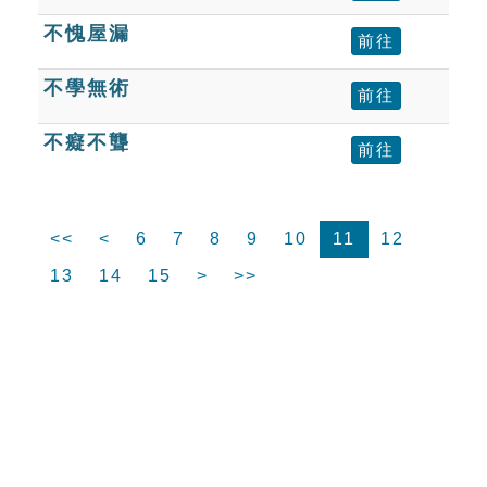
不愧屋漏
前往
不學無術
前往
不癡不聾
前往
<<
<
6
7
8
9
10
11
12
13
14
15
>
>>