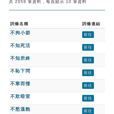
共 2059 筆資料，每頁顯示 10 筆資料
索引選單
知識索引
單字索引
詞條名稱
詞條連結
不拘小節
生命大百科索引
前往
不知死活
前往
遊戲專區
不知所終
前往
教學應用
不恥下問
前往
貓頭鷹博士
不寒而慄
前往
不欺暗室
前往
不愁溫飽
前往