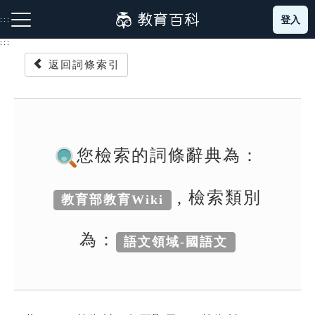
跳
登入
:::
到
主
:::
要
返回詞條索引
內
容
注音索引圖示
筆畫索引圖示
部首索引表圖示
您檢索的詞條辭典為：
, 檢索類別
教育部教育Wiki
網站導覽
為：
語文領域-國語文
生字詞彙表
成語故事