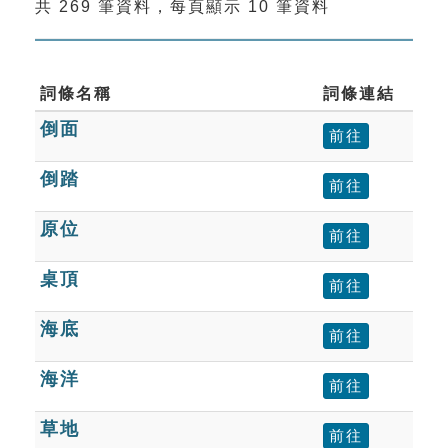
共 269 筆資料，每頁顯示 10 筆資料
索引選單
知識索引
單字索引
詞條名稱
詞條連結
倒面
生命大百科索引
前往
倒踏
前往
遊戲專區
原位
前往
教學應用
桌頂
前往
貓頭鷹博士
海底
前往
海洋
前往
草地
前往