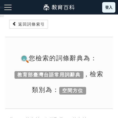
跳
登入
:::
到
主
:::
要
返回詞條索引
內
容
注音索引圖示
筆畫索引圖示
部首索引表圖示
您檢索的詞條辭典為：
, 檢索
教育部臺灣台語常用詞辭典
網站導覽
類別為：
空間方位
生字詞彙表
成語故事