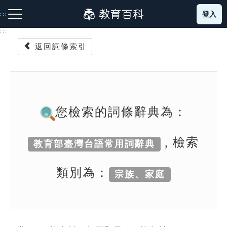
跳
登入
:::
到
主
:::
要
返回詞條索引
內
容
注音索引圖示
筆畫索引圖示
部首索引表圖示
您檢索的詞條辭典為：
, 檢索
教育部臺灣台語常用詞辭典
網站導覽
類別為：
宗族、家庭
生字詞彙表
成語故事