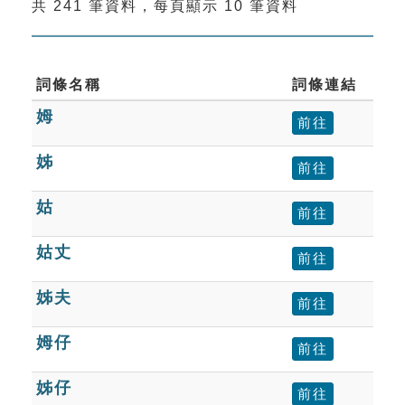
共 241 筆資料，每頁顯示 10 筆資料
索引選單
知識索引
單字索引
詞條名稱
詞條連結
姆
生命大百科索引
前往
姊
前往
遊戲專區
姑
前往
教學應用
姑丈
前往
貓頭鷹博士
姊夫
前往
姆仔
前往
姊仔
前往