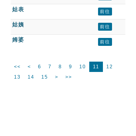
姑表
前往
姑姨
前往
姆婆
前往
<<
<
6
7
8
9
10
11
12
13
14
15
>
>>