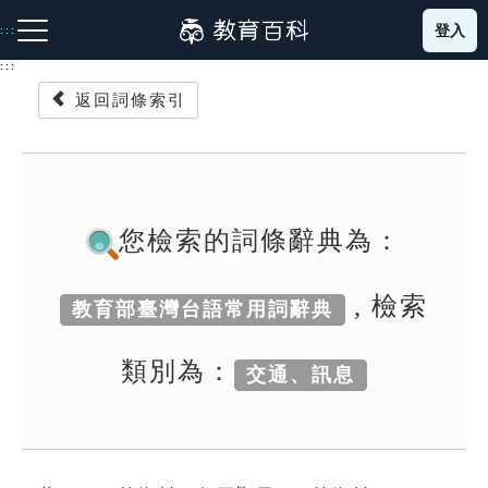
跳
登入
:::
到
主
:::
要
返回詞條索引
內
容
注音索引圖示
筆畫索引圖示
部首索引表圖示
您檢索的詞條辭典為：
, 檢索
教育部臺灣台語常用詞辭典
網站導覽
類別為：
交通、訊息
生字詞彙表
成語故事