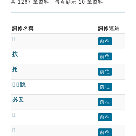
共 1267 筆資料，每頁顯示 10 筆資料
索引選單
知識索引
單字索引
詞條名稱
詞條連結

生命大百科索引
前往
㧒
前往
遊戲專區
㧌
前往
教學應用
跳
前往
貓頭鷹博士
必叉
前往

前往

前往