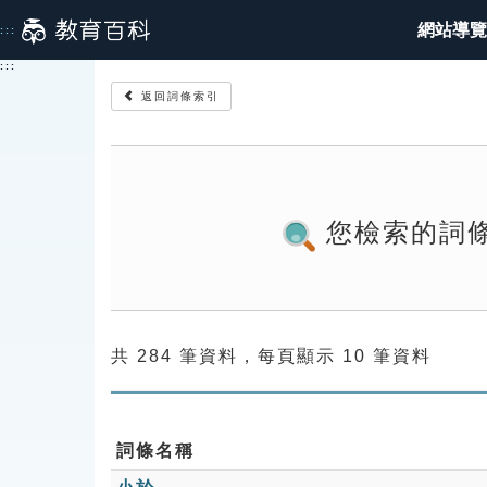
跳
網站導覽
:::
到
主
:::
要
返回詞條索引
內
容
您檢索的詞
共 284 筆資料，每頁顯示 10 筆資料
詞條名稱