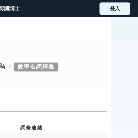
頭鷹博士
登入
別為：
數學名詞釋義
詞條連結