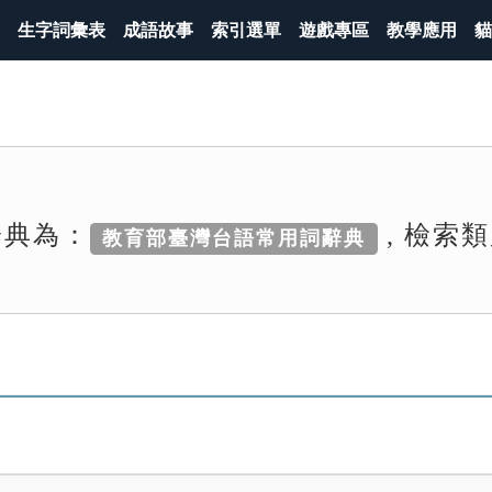
生字詞彙表
成語故事
索引選單
遊戲專區
教學應用
貓
辭典為：
, 檢索
教育部臺灣台語常用詞辭典