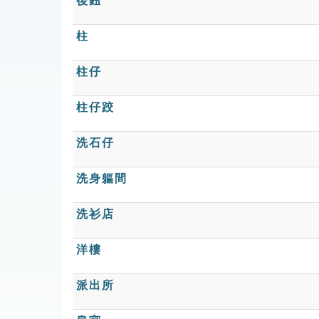
後鈕
柱
柱仔
柱仔跤
洗石仔
洗身軀間
洗衫店
洋樓
派出所