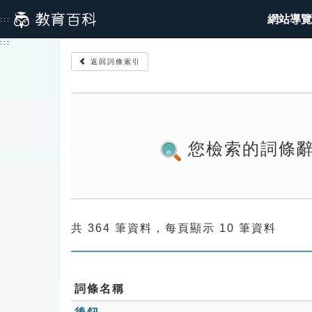
跳
網站導覽
:::
到
主
:::
要
返回詞條索引
內
容
您檢索的詞條
共 364 筆資料，每頁顯示 10 筆資料
詞條名稱