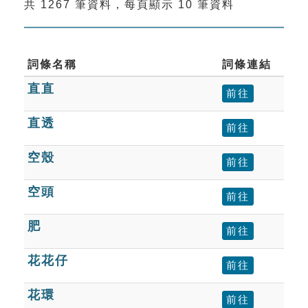
共 1267 筆資料，每頁顯示 10 筆資料
索引選單
知識索引
單字索引
詞條名稱
詞條連結
直直
生命大百科索引
前往
直透
前往
遊戲專區
空殼
前往
教學應用
空頭
前往
貓頭鷹博士
肥
前往
花花仔
前往
花環
前往