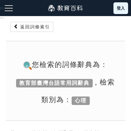
跳
登入
:::
到
主
:::
要
返回詞條索引
內
容
注音索引圖示
筆畫索引圖示
部首索引表圖示
您檢索的詞條辭典為：
, 檢索
教育部臺灣台語常用詞辭典
網站導覽
類別為：
心理
生字詞彙表
成語故事