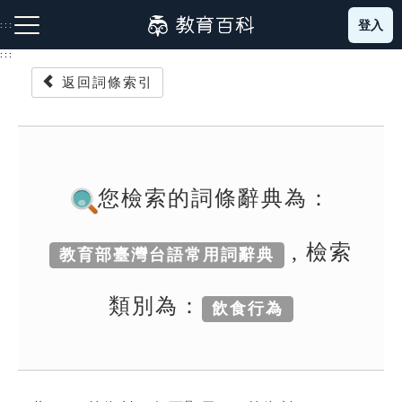
跳
登入
:::
到
主
:::
要
返回詞條索引
內
容
注音索引圖示
筆畫索引圖示
部首索引表圖示
您檢索的詞條辭典為：
, 檢索
教育部臺灣台語常用詞辭典
網站導覽
類別為：
飲食行為
生字詞彙表
成語故事