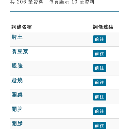
共 206 筆資料，每頁顯示 10 筆資料
索引選單
知識索引
單字索引
詞條名稱
詞條連結
脾土
生命大百科索引
前往
翕豆菜
前往
遊戲專區
脹胿
前往
教學應用
趁燒
前往
貓頭鷹博士
開桌
前往
開脾
前往
開臊
前往