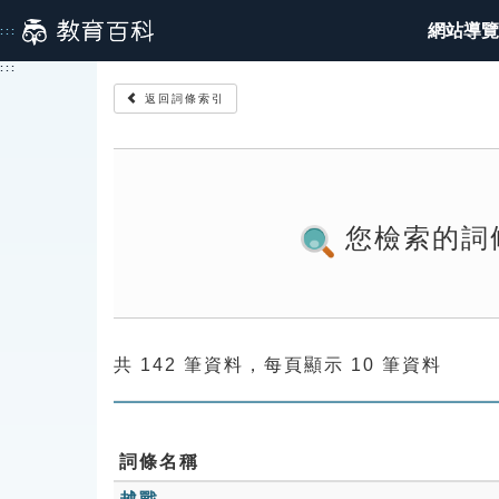
跳
網站導覽
:::
到
主
:::
要
返回詞條索引
內
容
您檢索的詞
共 142 筆資料，每頁顯示 10 筆資料
詞條名稱