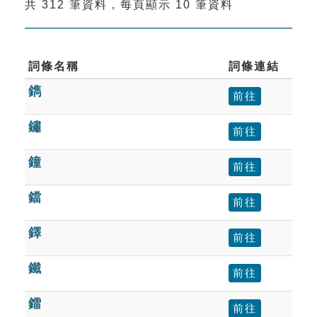
共 312 筆資料，每頁顯示 10 筆資料
索引選單
知識索引
單字索引
詞條名稱
詞條連結
鐫
生命大百科索引
前往
鏽
前往
遊戲專區
鐘
前往
教學應用
鐺
前往
貓頭鷹博士
鐸
前往
鐵
前往
鐳
前往