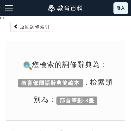
跳
登入
:::
到
主
:::
要
返回詞條索引
內
容
注音索引圖示
筆畫索引圖示
部首索引表圖示
您檢索的詞條辭典為：
, 檢索類
教育部國語辭典簡編本
網站導覽
別為：
部首筆劃:8畫
生字詞彙表
成語故事