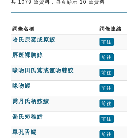
共 1079 筆資料，每頁顯示 10 筆資料
索引選單
知識索引
單字索引
詞條名稱
詞條連結
哈氏原鯊或原鮫
生命大百科索引
前往
唇斑裸胸鯙
前往
遊戲專區
喙吻田氏鯊或篦吻棘鮫
前往
教學應用
喙吻鰻
前往
貓頭鷹博士
喬丹氏柄鮟鱇
前往
喬氏短稚鱈
前往
單孔舌鰨
前往