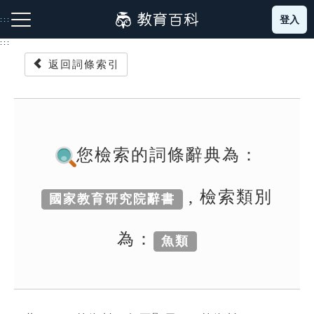
跳
登入
:::
到
主
:::
要
返回詞條索引
內
容
注音索引圖示
筆畫索引圖示
部首索引表圖示
您檢索的詞條辭典為：
, 檢索類別
國家教育研究院辭書
網站導覽
為：
魚類
生字詞彙表
成語故事