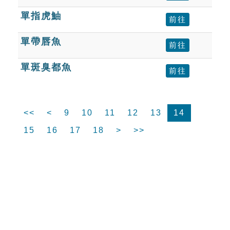
單指虎鮋
前往
單帶唇魚
前往
單斑臭都魚
前往
<<
<
9
10
11
12
13
14
15
16
17
18
>
>>