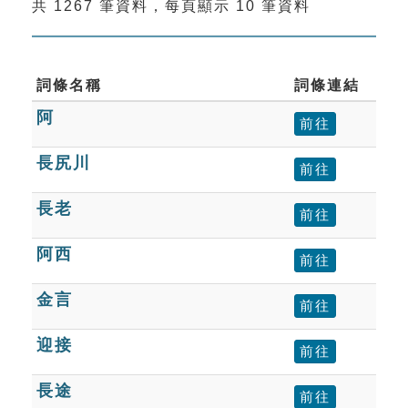
共 1267 筆資料，每頁顯示 10 筆資料
索引選單
知識索引
單字索引
詞條名稱
詞條連結
阿
生命大百科索引
前往
長尻川
前往
遊戲專區
長老
前往
教學應用
阿西
前往
貓頭鷹博士
金言
前往
迎接
前往
長途
前往