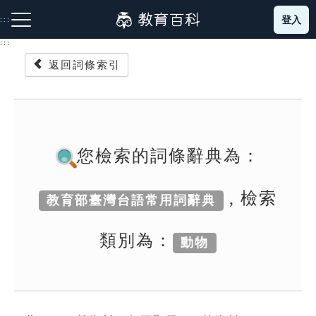
跳
登入
:::
到
主
:::
要
返回詞條索引
內
容
注音索引圖示
筆畫索引圖示
部首索引表圖示
您檢索的詞條辭典為：
, 檢索
教育部臺灣台語常用詞辭典
網站導覽
類別為：
動物
生字詞彙表
成語故事