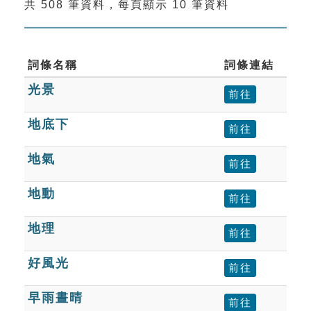
共 508 筆資料，每頁顯示 10 筆資料
索引選單
知識索引
單字索引
詞條名稱
詞條連結
光景
生命大百科索引
前往
地底下
前往
遊戲專區
地氣
前往
教學應用
地動
前往
貓頭鷹博士
地理
前往
好風光
前往
早雨晝晴
前往