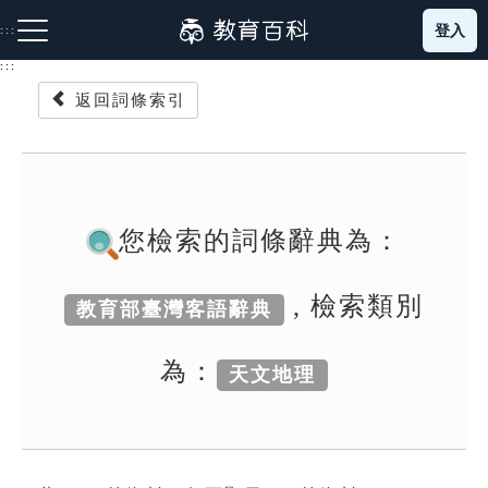
跳
登入
:::
到
主
:::
要
返回詞條索引
內
容
注音索引圖示
筆畫索引圖示
部首索引表圖示
您檢索的詞條辭典為：
, 檢索類別
教育部臺灣客語辭典
網站導覽
為：
天文地理
生字詞彙表
成語故事