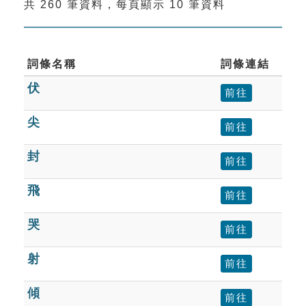
共 260 筆資料，每頁顯示 10 筆資料
索引選單
知識索引
單字索引
詞條名稱
詞條連結
伏
生命大百科索引
前往
尖
前往
遊戲專區
封
前往
教學應用
飛
前往
貓頭鷹博士
哭
前往
射
前往
傾
前往