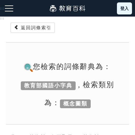
跳
登入
:::
到
主
:::
要
返回詞條索引
內
容
注音索引圖示
筆畫索引圖示
部首索引表圖示
您檢索的詞條辭典為：
, 檢索類別
教育部國語小字典
網站導覽
為：
概念圖類
生字詞彙表
成語故事