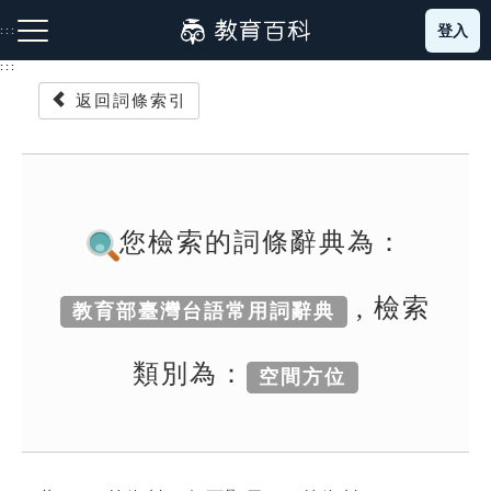
跳
登入
:::
到
主
:::
要
返回詞條索引
內
容
注音索引圖示
筆畫索引圖示
部首索引表圖示
您檢索的詞條辭典為：
, 檢索
教育部臺灣台語常用詞辭典
網站導覽
類別為：
空間方位
生字詞彙表
成語故事