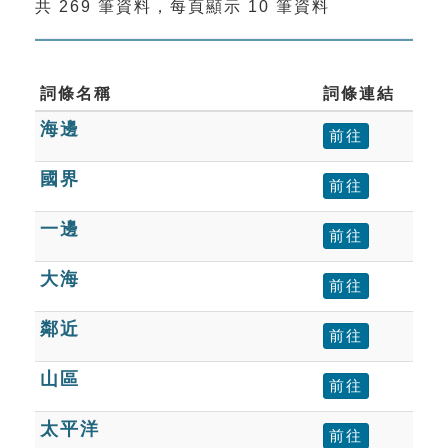
共 269 筆資料，每頁顯示 10 筆資料
索引選單
知識索引
單字索引
詞條名稱
詞條連結
海邊
生命大百科索引
前往
國界
前往
遊戲專區
一邊
前往
教學應用
大海
前往
貓頭鷹博士
鄰近
前往
山區
前往
太平洋
前往