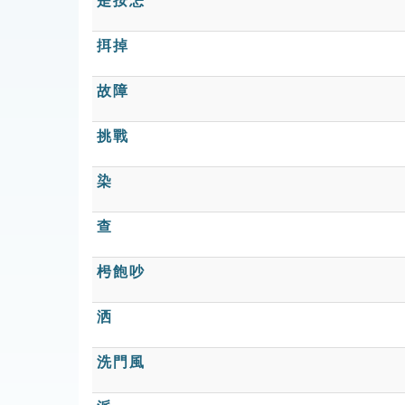
是按怎
挕掉
故障
挑戰
染
查
枵飽吵
洒
洗門風