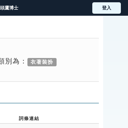
頭鷹博士
登入
索類別為：
衣著裝扮
詞條連結