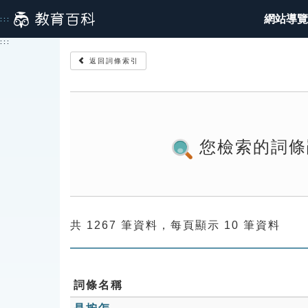
跳
網站導覽
:::
到
主
:::
要
返回詞條索引
內
容
您檢索的詞條
共 1267 筆資料，每頁顯示 10 筆資料
詞條名稱