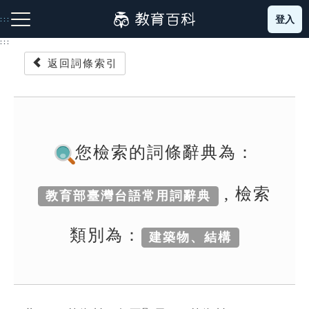
跳
登入
:::
到
主
:::
要
返回詞條索引
內
容
注音索引圖示
筆畫索引圖示
部首索引表圖示
您檢索的詞條辭典為：
, 檢索
教育部臺灣台語常用詞辭典
網站導覽
類別為：
建築物、結構
生字詞彙表
成語故事