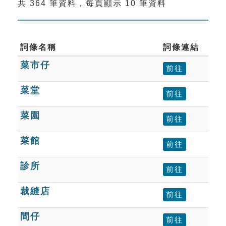
共 364 筆資料，每頁顯示 10 筆資料
索引選單
知識索引
單字索引
詞條名稱
詞條連結
菜市仔
生命大百科索引
前往
菜堂
前往
遊戲專區
菜園
前往
教學應用
菜館
前往
貓頭鷹博士
診所
前往
裁縫店
前往
間仔
前往