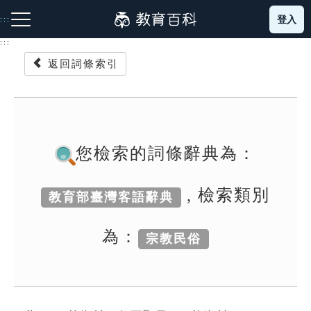
跳
登入
:::
到
主
:::
要
返回詞條索引
內
容
注音索引圖示
筆畫索引圖示
部首索引表圖示
您檢索的詞條辭典為：
, 檢索類別
教育部臺灣客語辭典
網站導覽
為：
宗教民俗
生字詞彙表
成語故事