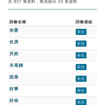
共 937 筆資料，每頁顯示 10 筆資料
索引選單
知識索引
單字索引
詞條名稱
詞條連結
休妻
生命大百科索引
前往
伙房
前往
遊戲專區
共姓
前往
教學應用
吊尾錘
前往
貓頭鷹博士
因果
前往
好事
前往
好命
前往