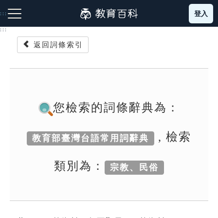
跳
登入
:::
到
主
:::
要
返回詞條索引
內
容
注音索引圖示
筆畫索引圖示
部首索引表圖示
您檢索的詞條辭典為：
, 檢索
教育部臺灣台語常用詞辭典
網站導覽
類別為：
宗教、民俗
生字詞彙表
成語故事