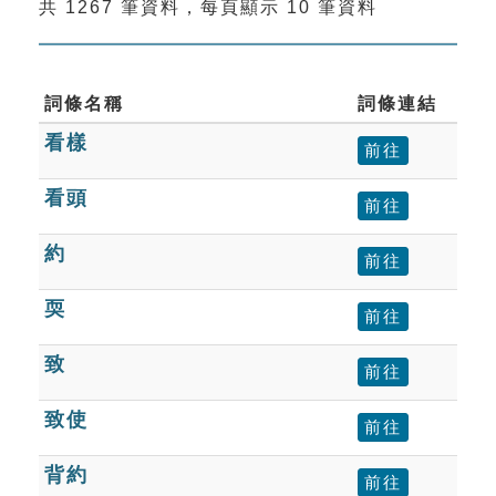
共 1267 筆資料，每頁顯示 10 筆資料
索引選單
知識索引
單字索引
詞條名稱
詞條連結
看樣
生命大百科索引
前往
看頭
前往
遊戲專區
約
前往
教學應用
耎
前往
貓頭鷹博士
致
前往
致使
前往
背約
前往