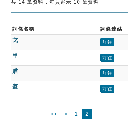
共 14 筆資料，每頁顯示 10 筆資料
索引選單
知識索引
單字索引
詞條名稱
詞條連結
戈
生命大百科索引
前往
甲
前往
遊戲專區
盾
前往
教學應用
盔
前往
貓頭鷹博士
<<
<
1
2