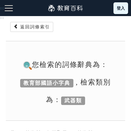
跳
登入
:::
到
主
:::
要
返回詞條索引
內
容
注音索引圖示
筆畫索引圖示
部首索引表圖示
您檢索的詞條辭典為：
, 檢索類別
教育部國語小字典
網站導覽
為：
武器類
生字詞彙表
成語故事