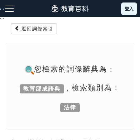
跳
登入
:::
到
主
:::
要
返回詞條索引
內
容
注音索引圖示
筆畫索引圖示
部首索引表圖示
您檢索的詞條辭典為：
, 檢索類別為：
教育部成語典
網站導覽
法律
生字詞彙表
成語故事