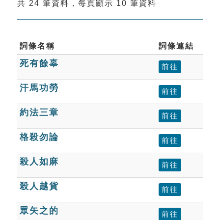
共 24 筆資料，每頁顯示 10 筆資料
索引選單
知識索引
單字索引
詞條名稱
詞條連結
死有餘辜
生命大百科索引
前往
汗馬功勞
前往
遊戲專區
約法三章
前往
教學應用
格殺勿論
前往
貓頭鷹博士
殺人如麻
前往
殺人越貨
前往
眾矢之的
前往