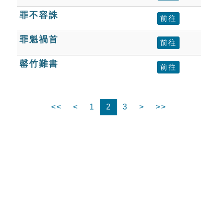
罪不容誅
前往
罪魁禍首
前往
罄竹難書
前往
<<
<
1
2
3
>
>>