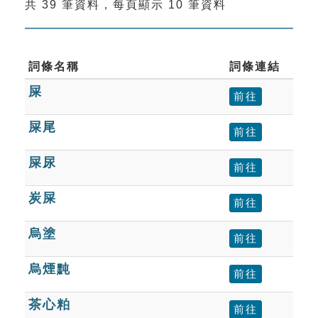
共 39 筆資料，每頁顯示 10 筆資料
索引選單
知識索引
單字索引
詞條名稱
詞條連結
屎
生命大百科索引
前往
屎尾
前往
遊戲專區
屎尿
前往
教學應用
炭屎
前往
貓頭鷹博士
烏塗
前往
烏煙黗
前往
茶心粕
前往