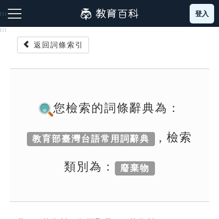
跳
登入
:::
到
主
:::
要
返回詞條索引
內
容
注音索引圖示
筆畫索引圖示
部首索引表圖示
您檢索的詞條辭典為：
, 檢索
教育部臺灣台語常用詞辭典
網站導覽
類別為：
廢棄物
生字詞彙表
成語故事