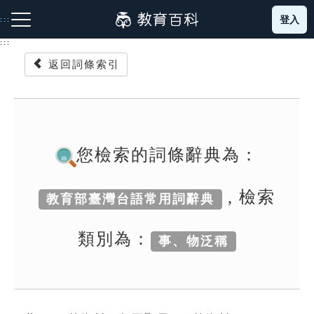
跳
登入
:::
到
主
:::
要
返回詞條索引
內
容
注音索引圖示
筆畫索引圖示
部首索引表圖示
您檢索的詞條辭典為：
, 檢索
教育部臺灣台語常用詞辭典
網站導覽
類別為：
事、物泛稱
生字詞彙表
成語故事