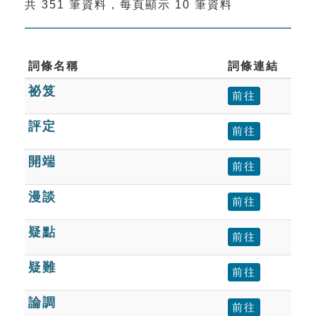
共 351 筆資料，每頁顯示 10 筆資料
索引選單
知識索引
單字索引
詞條名稱
詞條連結
祕笈
生命大百科索引
前往
評定
前往
遊戲專區
開端
前往
教學應用
漫談
前往
貓頭鷹博士
疑點
前往
疑難
前往
論調
前往