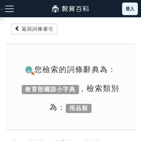
跳
登入
:::
到
主
:::
要
返回詞條索引
內
容
注音索引圖示
筆畫索引圖示
部首索引表圖示
您檢索的詞條辭典為：
, 檢索類別
教育部國語小字典
網站導覽
為：
用品類
生字詞彙表
成語故事