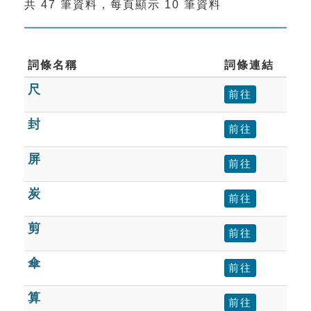
共 47 筆資料，每頁顯示 10 筆資料
索引選單
知識索引
單字索引
詞條名稱
詞條連結
尺
生命大百科索引
前往
封
前往
遊戲專區
屏
前往
教學應用
炭
前往
貓頭鷹博士
剪
前往
傘
前往
算
前往