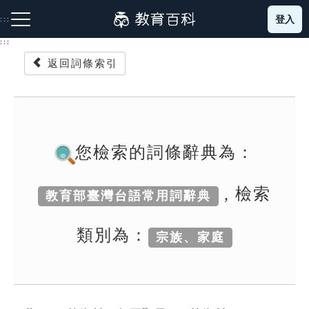
跳
登入
:::
到
主
:::
要
返回詞條索引
內
容
注音索引圖示
筆畫索引圖示
部首索引表圖示
您檢索的詞條辭典為：
, 檢索
教育部臺灣台語常用詞辭典
網站導覽
類別為：
宗族、家庭
生字詞彙表
成語故事