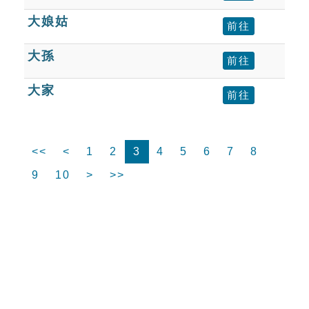
大娘姑
前往
大孫
前往
大家
前往
<<
<
1
2
3
4
5
6
7
8
9
10
>
>>