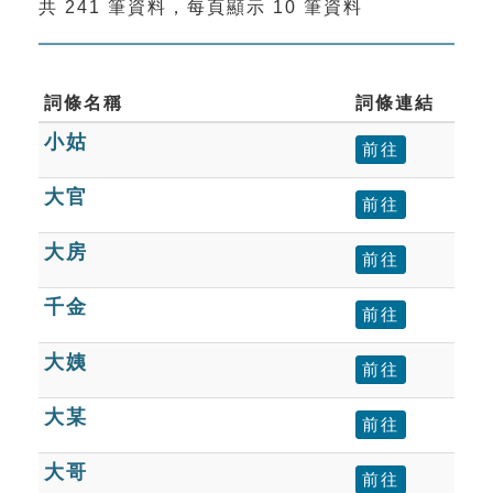
共 241 筆資料，每頁顯示 10 筆資料
索引選單
知識索引
單字索引
詞條名稱
詞條連結
小姑
生命大百科索引
前往
大官
前往
遊戲專區
大房
前往
教學應用
千金
前往
貓頭鷹博士
大姨
前往
大某
前往
大哥
前往