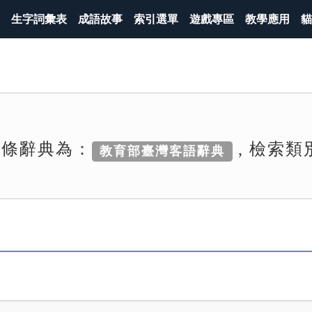
生字詞彙表
成語故事
索引選單
遊戲專區
教學應用
貓
詞條辭典為：
, 檢索類
教育部臺灣客語辭典