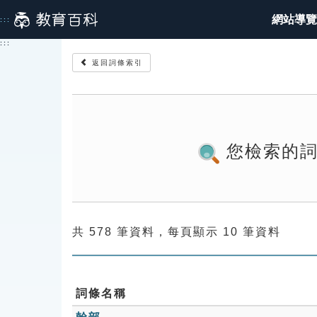
跳
網站導覽
:::
到
主
:::
要
返回詞條索引
內
容
您檢索的
共 578 筆資料，每頁顯示 10 筆資料
詞條名稱