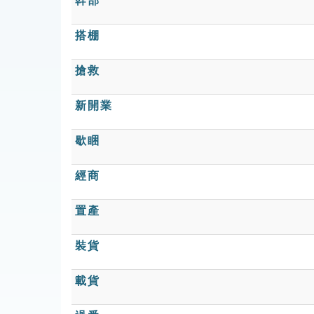
幹部
搭棚
搶救
新開業
歇睏
經商
置產
裝貨
載貨