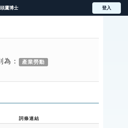
頭鷹博士
登入
別為：
產業勞動
詞條連結