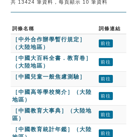
共 13424 筆資料，每頁顯示 10 筆資料
索引選單
知識索引
單字索引
詞條名稱
詞條連結
［中外合作辦學暫行規定］
生命大百科索引
前往
（大陸地區）
遊戲專區
［中國大百科全書．教育卷］
前往
（大陸地區）
教學應用
［中國兒童一般焦慮測驗］
前往
貓頭鷹博士
［中國高等學校簡介］（大陸
前往
地區）
［中國教育大事典］（大陸地
前往
區）
［中國教育統計年鑑］（大陸
前往
地區）