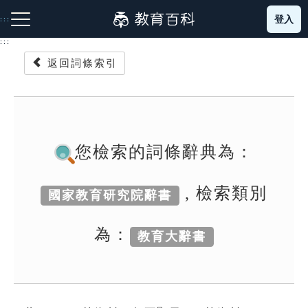
跳
登入
:::
到
主
:::
要
返回詞條索引
內
容
注音索引圖示
筆畫索引圖示
部首索引表圖示
您檢索的詞條辭典為：
, 檢索類別
國家教育研究院辭書
網站導覽
為：
教育大辭書
生字詞彙表
成語故事