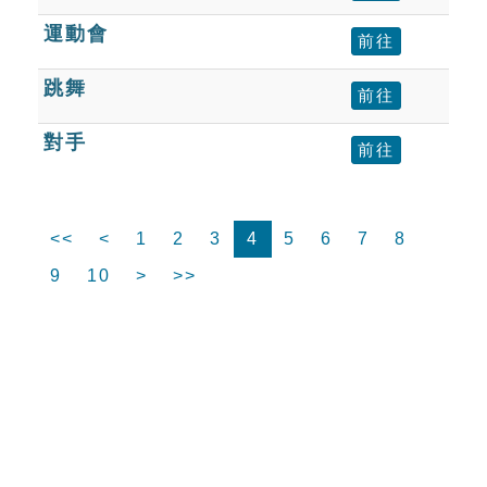
運動會
前往
跳舞
前往
對手
前往
<<
<
1
2
3
4
5
6
7
8
9
10
>
>>