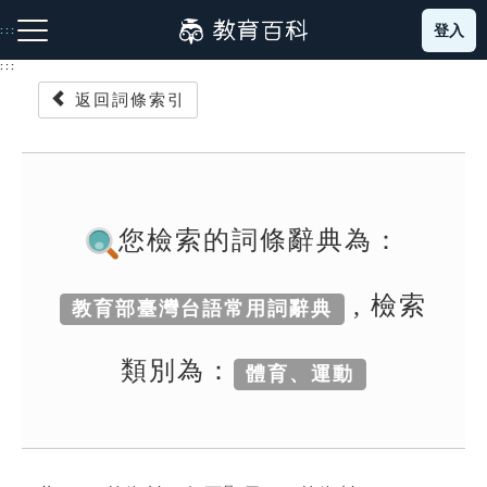
跳
登入
:::
到
主
:::
要
返回詞條索引
內
容
注音索引圖示
筆畫索引圖示
部首索引表圖示
您檢索的詞條辭典為：
, 檢索
教育部臺灣台語常用詞辭典
網站導覽
類別為：
體育、運動
生字詞彙表
成語故事