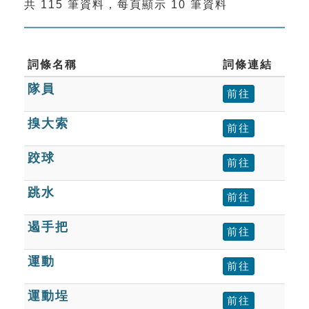
共 115 筆資料，每頁顯示 10 筆資料
索引選單
知識索引
單字索引
詞條名稱
詞條連結
隊員
生命大百科索引
前往
搝大索
前往
遊戲專區
跤球
前往
教學應用
跳水
前往
貓頭鷹博士
遏手把
前往
運動
前往
運動埕
前往