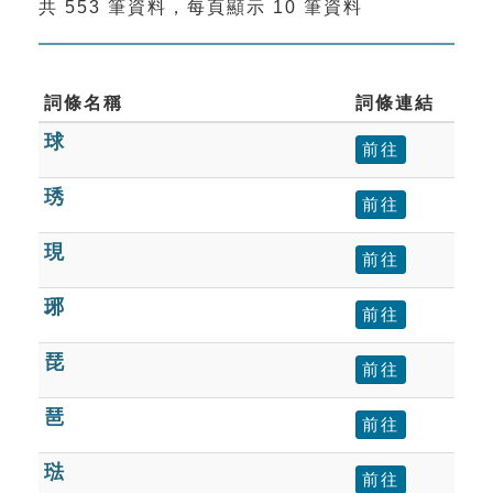
共 553 筆資料，每頁顯示 10 筆資料
索引選單
知識索引
單字索引
詞條名稱
詞條連結
球
生命大百科索引
前往
琇
前往
遊戲專區
現
前往
教學應用
琊
前往
貓頭鷹博士
琵
前往
琶
前往
琺
前往